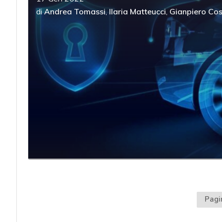
di
Andrea Tomassi
,
Ilaria Matteucci
,
Gianpiero Cos
Pagi
acy