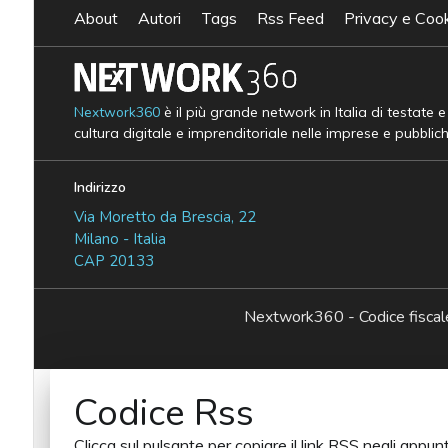
About
Autori
Tags
Rss Feed
Privacy e Cook
Nextwork360
è il più grande network in Italia di testate 
cultura digitale e imprenditoriale nelle imprese e pubblic
Indirizzo
Via Moretto da Brescia, 22
Milano - Italia
CAP 20133
Nextwork360 - Codice fisc
Codice Rss
Clicca sul pulsante per copiare il link RSS negli appunt