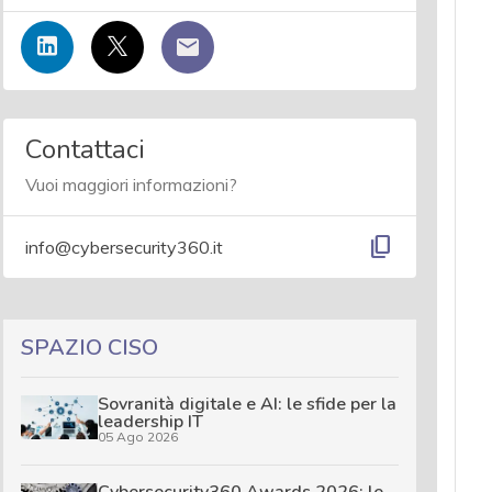
Contattaci
Vuoi maggiori informazioni?
content_copy
info@cybersecurity360.it
SPAZIO CISO
Sovranità digitale e AI: le sfide per la
leadership IT
05 Ago 2026
Cybersecurity360 Awards 2026: le