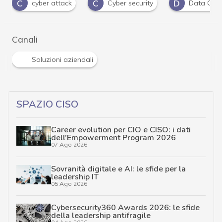
C
D
cyber attack
Cyber security
Data Center
Canali
Soluzioni aziendali
SPAZIO CISO
Career evolution per CIO e CISO: i dati
dell’Empowerment Program 2026
07 Ago 2026
Sovranità digitale e AI: le sfide per la
leadership IT
05 Ago 2026
Cybersecurity360 Awards 2026: le sfide
della leadership antifragile