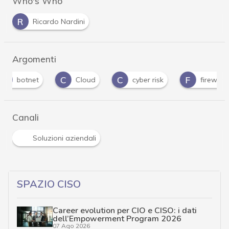
Who's Who
R
Ricardo Nardini
Argomenti
C
C
F
F
Cloud
cyber risk
firewall
fi
Canali
Soluzioni aziendali
SPAZIO CISO
Career evolution per CIO e CISO: i dati
dell’Empowerment Program 2026
07 Ago 2026