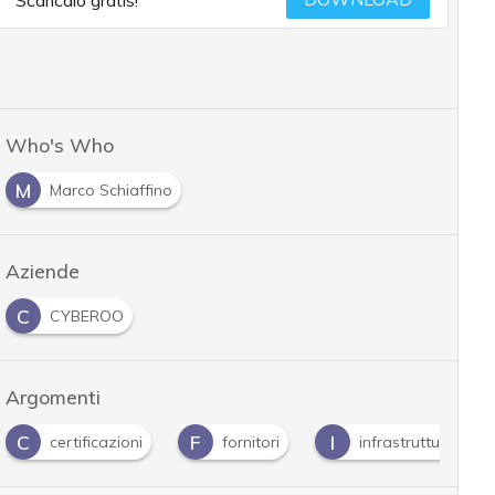
DOWNLOAD
Scaricalo gratis!
Who's Who
M
Marco Schiaffino
Aziende
C
CYBEROO
Argomenti
C
F
I
certificazioni
fornitori
infrastrutture