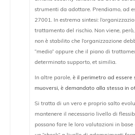
strumenti da adottare. Prendiamo, ad es
27001. In estrema sintesi: l’organizzazio
trattamento del rischio. Non viene, però
non è stabilito che l’organizzazione debb
“medio” oppure che il piano di trattam
determinato supporto, et similia.
In altre parole,
è il perimetro ad essere 
muoversi, è demandato alla stessa in ot
Si tratta di un vero e proprio salto evolu
mantenere il necessario livello di flessibi
possano fare le loro valutazioni in base
un “check” a livello di adempimenti formal