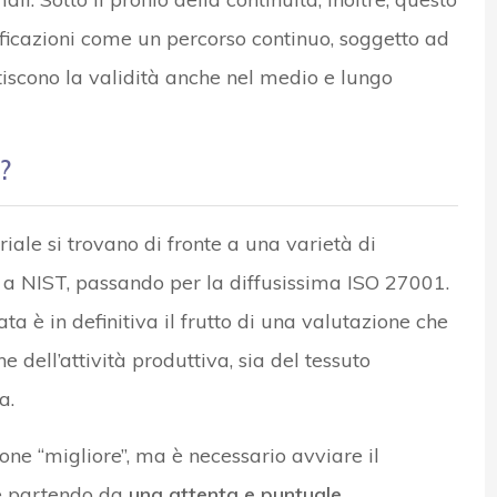
ificazioni come un percorso continuo, soggetto ad
iscono la validità anche nel medio e lungo
?
riale si trovano di fronte a una varietà di
X a NIST, passando per la diffusissima ISO 27001.
ta è in definitiva il frutto di una valutazione che
e dell’attività produttiva, sia del tessuto
a.
zione “migliore”, ma è necessario avviare il
ne partendo da
una attenta e puntuale