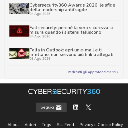
Cybersecurity360 Awards 2026: le sfide
della leadership antifragile
04 Ago 2026
Fail securely: perché la vera sicurezza si
misura quando i sistemi falliscono
04 Ago 2026
Falla in Outlook: apri un’e-mail e ti
infettano, non servono più link o allegati
03 Ago 2026
Vedi tutti gli approfondimenti >
Seguici
About
Autori
Tags
Rss Feed
Privacy e Cookie Policy