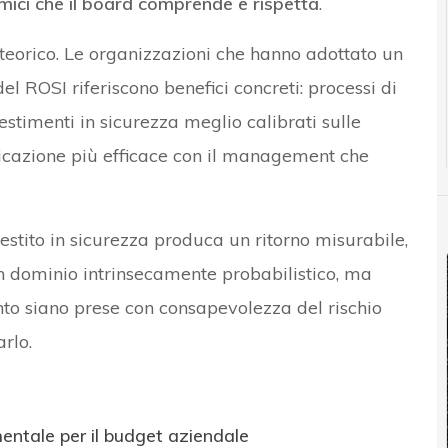
mici che il board comprende e rispetta
.
 teorico. Le organizzazioni che hanno adottato un
l ROSI riferiscono benefici concreti: processi di
stimenti in sicurezza meglio calibrati sulle
unicazione più efficace con il management che
estito in sicurezza produca un ritorno misurabile,
 dominio intrinsecamente probabilistico, ma
nto siano prese con consapevolezza del rischio
rlo.
entale per il budget aziendale