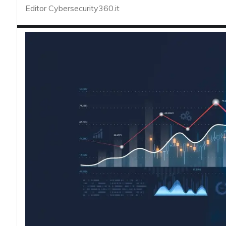
acy
Editor Cybersecurity360.it