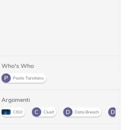
Who's Who
P
Paolo Tarsitano
Argomenti
C
D
D
CISO
Clusit
Data Breach
Diret