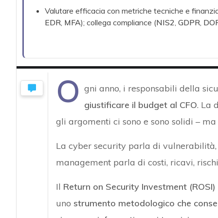
Valutare efficacia con metriche tecniche e finanzia
EDR
,
MFA
); collega compliance (
NIS2
,
GDPR
,
DO
O
gni anno, i responsabili della sic
giustificare il budget al CFO
. La 
gli argomenti ci sono e sono solidi – ma 
La cyber security parla di vulnerabilità, v
management parla di costi, ricavi, rischi 
Il
Return on Security Investment (ROSI)
uno
strumento metodologico che consent