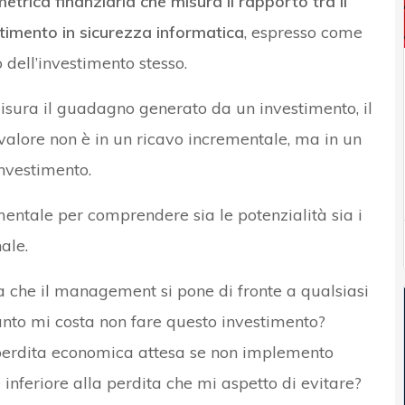
etrica finanziaria che misura il rapporto tra il
timento in sicurezza informatica
, espresso come
o dell’investimento stesso.
misura il guadagno generato da un investimento, il
valore non è in un ricavo incrementale, ma in un
investimento.
entale per comprendere sia le potenzialità sia i
ale.
 che il management si pone di fronte a qualsiasi
uanto mi costa non fare questo investimento?
a perdita economica attesa se non implemento
è inferiore alla perdita che mi aspetto di evitare?