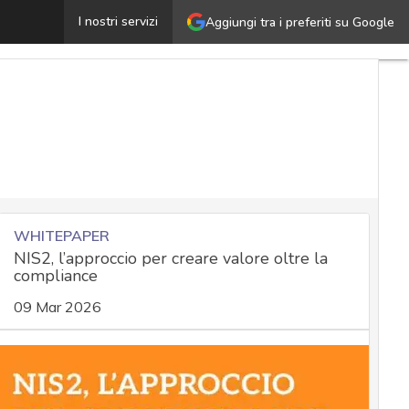
ome calcolare il ROSI: metriche e modelli finanziari per
I nostri servizi
Aggiungi tra i preferiti su Google
WHITEPAPER
NIS2, l’approccio per creare valore oltre la
compliance
09 Mar 2026