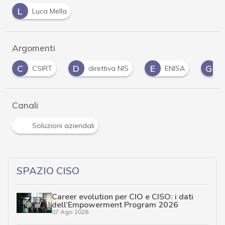
L
Luca Mella
Argomenti
C
D
E
G
CSIRT
direttiva NIS
ENISA
g
Canali
Soluzioni aziendali
SPAZIO CISO
Career evolution per CIO e CISO: i dati
dell’Empowerment Program 2026
07 Ago 2026