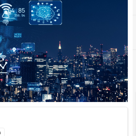
A
API
i