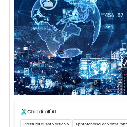
acy
Chiedi all'AI
Riassumi questo articolo
Approfondisci con altre font