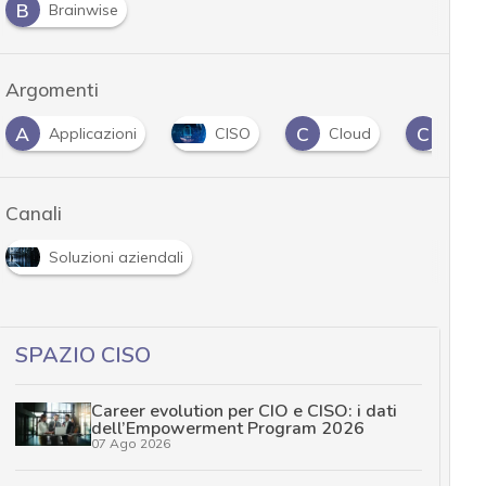
B
Brainwise
Argomenti
A
C
C
Applicazioni
CISO
Cloud
cloud
Canali
Soluzioni aziendali
SPAZIO CISO
Career evolution per CIO e CISO: i dati
dell’Empowerment Program 2026
07 Ago 2026