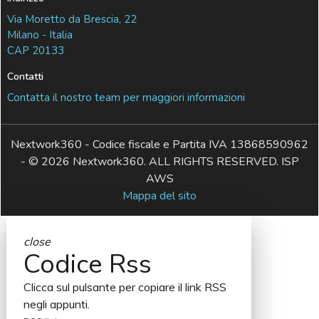
Via Moretto da Brescia, 22
Milano - Italia
CAP 20133
Contatti
Contatta il nostro team per maggiori informazioni
Nextwork360 - Codice fiscale e Partita IVA 13868590962
- © 2026 Nextwork360. ALL RIGHTS RESERVED. ISP
AWS
Mappa del sito
close
Codice Rss
Clicca sul pulsante per copiare il link RSS
negli appunti.