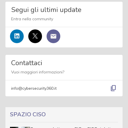
Segui gli ultimi update
Entra nella community
Contattaci
Vuoi maggiori informazioni?
content_copy
info@cybersecurity360.it
SPAZIO CISO