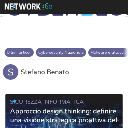
Ultimi articoli
Cybersecurity Nazionale
Malware e attacchi
S
Stefano Benato
SICUREZZA INFORMATICA
Approccio design thinking: definire
una visione strategica proattiva del