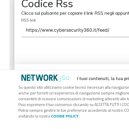
Codice Rss
Clicca sul pulsante per copiare il link RSS negli appunt
RSS link
Codice Rss
I tuoi contenuti, la tua pr
Clicca sul pulsante per copiare il link RSS negli appunt
Su questo sito utilizziamo cookie tecnici necessari alla navigazion
anche per fornirti un’esperienza di navigazione sempre migliore, p
RSS link
consentirti di ricevere comunicazioni di marketing aderenti alle tu
Puoi esprimere il tuo consenso cliccando su ACCETTA TUTTI I COO
Potrai sempre gestire le tue preferenze accedendo al nostro COO
visitando la nostra
COOKIE POLICY
.