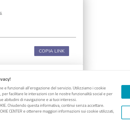
i.
COPIA LINK
ivacy!
i.
e e funzionali all’erogazione del servizio. Utilizziamo i cookie
er facilitare le interazioni con le nostre funzionalità social e per
e abitudini di navigazione e ai tuoi interessi.
KIE. Chiudendo questa informativa, continui senza accettare.
KIE CENTER e ottenere maggiori informazioni sui cookie utilizzati,
COPIA LINK