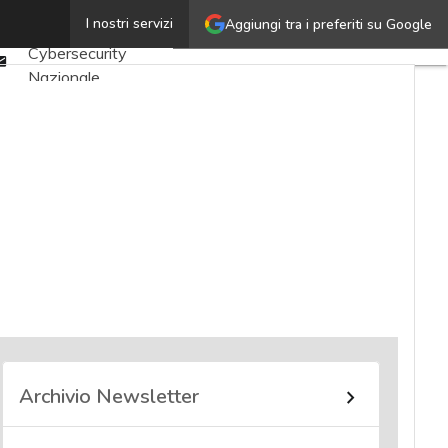
Twitter
I nostri servizi
Aggiungi tra i preferiti su Google
Ultimi articoli
Linkedin
Cybersecurity
Email
Nazionale
Malware e attacchi
Norme e
adeguamenti
Soluzioni aziendali
Cultura cyber
News, attualità e
analisi Cyber
sicurezza e privacy
Corsi cybersecurity
Chi siamo
Archivio Newsletter