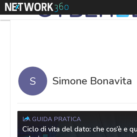
Menu
Simone Bonavita
S
LA GUIDA PRATICA
Ciclo di vita del dato: che cos’è e q