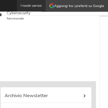
Twitter
I nostri servizi
Aggiungi tra i preferiti su Google
Ultimi articoli
Linkedin
Cybersecurity
Email
Nazionale
Malware e attacchi
Norme e
adeguamenti
Soluzioni aziendali
Cultura cyber
News, attualità e
analisi Cyber
sicurezza e privacy
Corsi cybersecurity
Chi siamo
Archivio Newsletter