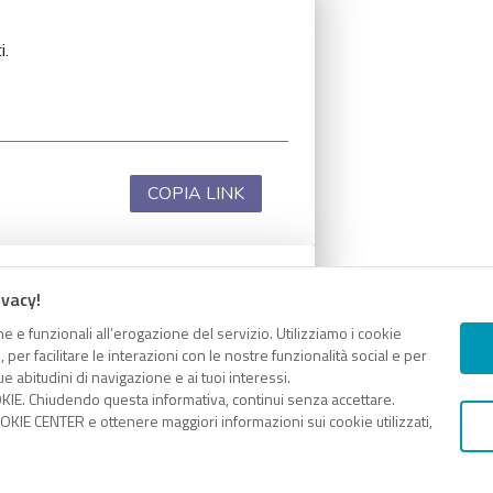
i.
COPIA LINK
ivacy!
i.
e e funzionali all’erogazione del servizio. Utilizziamo i cookie
er facilitare le interazioni con le nostre funzionalità social e per
e abitudini di navigazione e ai tuoi interessi.
KIE. Chiudendo questa informativa, continui senza accettare.
KIE CENTER e ottenere maggiori informazioni sui cookie utilizzati,
COPIA LINK