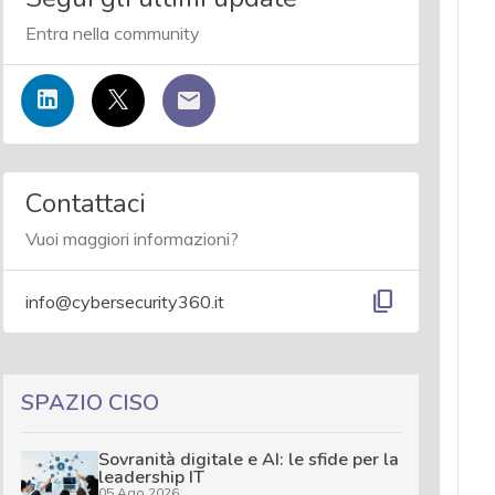
Entra nella community
Contattaci
Vuoi maggiori informazioni?
content_copy
info@cybersecurity360.it
SPAZIO CISO
Sovranità digitale e AI: le sfide per la
leadership IT
05 Ago 2026