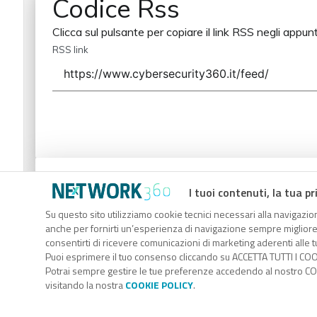
Codice Rss
Clicca sul pulsante per copiare il link RSS negli appunt
RSS link
Codice Rss
I tuoi contenuti, la tua pr
Clicca sul pulsante per copiare il link RSS negli appunt
Su questo sito utilizziamo cookie tecnici necessari alla navigazion
anche per fornirti un’esperienza di navigazione sempre migliore, p
RSS link
consentirti di ricevere comunicazioni di marketing aderenti alle tu
Puoi esprimere il tuo consenso cliccando su ACCETTA TUTTI I COO
Potrai sempre gestire le tue preferenze accedendo al nostro COO
visitando la nostra
COOKIE POLICY
.