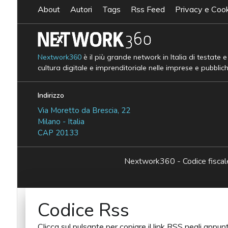
About
Autori
Tags
Rss Feed
Privacy e Cook
Nextwork360
è il più grande network in Italia di testate 
cultura digitale e imprenditoriale nelle imprese e pubblic
Indirizzo
Via Moretto da Brescia, 22
Milano - Italia
CAP 20133
Nextwork360 - Codice fisc
Codice Rss
Clicca sul pulsante per copiare il link RSS negli appunt