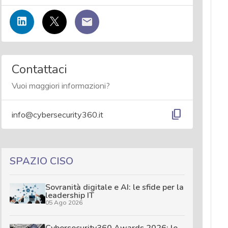
Contattaci
Vuoi maggiori informazioni?
content_copy
info@cybersecurity360.it
SPAZIO CISO
Sovranità digitale e AI: le sfide per la
leadership IT
05 Ago 2026
Cybersecurity360 Awards 2026: le