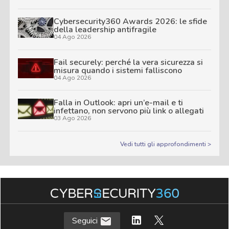
Cybersecurity360 Awards 2026: le sfide
della leadership antifragile
04 Ago 2026
Fail securely: perché la vera sicurezza si
misura quando i sistemi falliscono
04 Ago 2026
Falla in Outlook: apri un’e-mail e ti
infettano, non servono più link o allegati
03 Ago 2026
Vedi tutti gli approfondimenti >
Seguici