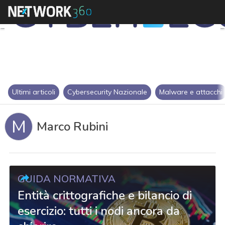
Ultimi articoli
Cybersecurity Nazionale
Malware e attacchi
M
Marco Rubini
GUIDA NORMATIVA
Entità crittografiche e bilancio di
esercizio: tutti i nodi ancora da