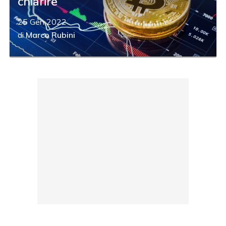
chiarire
25 Gen 2022
di
Marco Rubini
acy