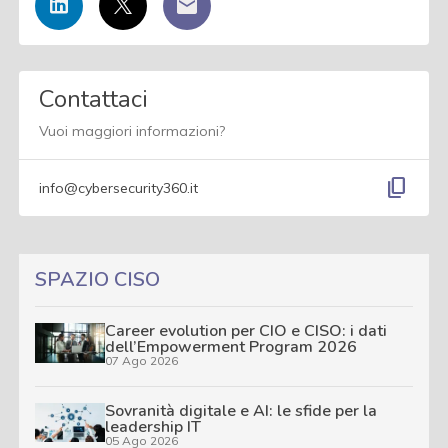
Contattaci
Vuoi maggiori informazioni?
content_copy
info@cybersecurity360.it
SPAZIO CISO
Career evolution per CIO e CISO: i dati
dell’Empowerment Program 2026
07 Ago 2026
Sovranità digitale e AI: le sfide per la
leadership IT
05 Ago 2026