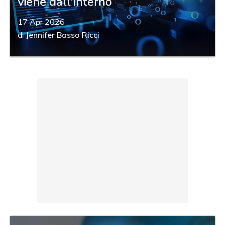
viene dall'interno
17 Apr 2026
di
Jennifer Basso Ricci
acy