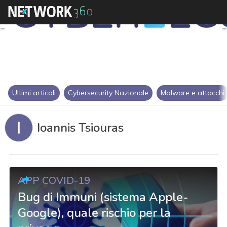
Ultimi articoli
Cybersecurity Nazionale
Malware e attacchi
I
Ioannis Tsiouras
APP COVID-19
Bug di Immuni (sistema Apple-
Google), quale rischio per la