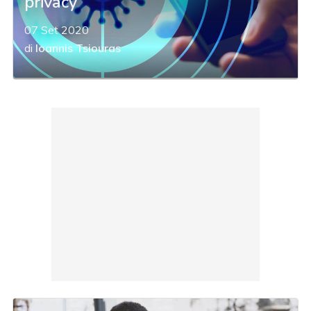
privacy
07 Set 2020
di
Ioannis Tsiouras
acy