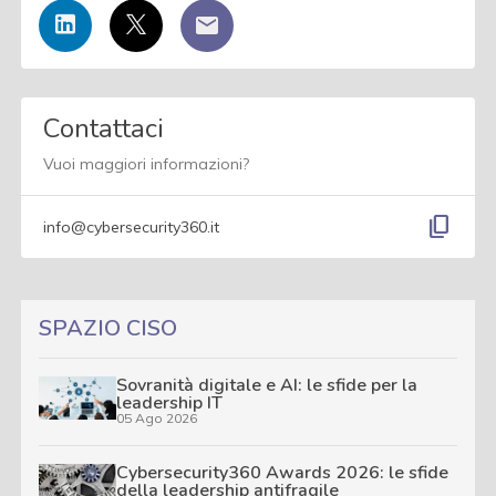
Contattaci
Vuoi maggiori informazioni?
content_copy
info@cybersecurity360.it
SPAZIO CISO
Sovranità digitale e AI: le sfide per la
leadership IT
05 Ago 2026
Cybersecurity360 Awards 2026: le sfide
della leadership antifragile