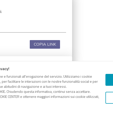
i.
COPIA LINK
ivacy!
i.
e e funzionali all’erogazione del servizio. Utilizziamo i cookie
er facilitare le interazioni con le nostre funzionalità social e per
e abitudini di navigazione e ai tuoi interessi.
KIE. Chiudendo questa informativa, continui senza accettare.
KIE CENTER e ottenere maggiori informazioni sui cookie utilizzati,
COPIA LINK