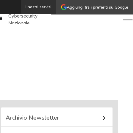
Twitter
I nostri servizi
Aggiungi tra i preferiti su Google
Ultimi articoli
Linkedin
Cybersecurity
Email
Nazionale
Malware e attacchi
Norme e
adeguamenti
Soluzioni aziendali
Cultura cyber
News, attualità e
analisi Cyber
sicurezza e privacy
Corsi cybersecurity
Chi siamo
Archivio Newsletter