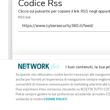
Codice Rss
Clicca sul pulsante per copiare il link RSS negli appunt
RSS link
Codice Rss
I tuoi contenuti, la tua pr
Clicca sul pulsante per copiare il link RSS negli appunt
Su questo sito utilizziamo cookie tecnici necessari alla navigazion
anche per fornirti un’esperienza di navigazione sempre migliore, p
RSS link
consentirti di ricevere comunicazioni di marketing aderenti alle tu
Puoi esprimere il tuo consenso cliccando su ACCETTA TUTTI I COO
Potrai sempre gestire le tue preferenze accedendo al nostro COO
visitando la nostra
COOKIE POLICY
.