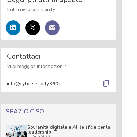
Entra nella community
Contattaci
Vuoi maggiori informazioni?
content_copy
info@cybersecurity360.it
SPAZIO CISO
Sovranità digitale e AI: le sfide per la
leadership IT
05 Ago 2026