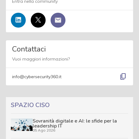
Entra nella community
Contattaci
Vuoi maggiori informazioni?
content_copy
info@cybersecurity360.it
SPAZIO CISO
Sovranità digitale e AI: le sfide per la
leadership IT
05 Ago 2026