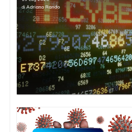
di
Adriano Rando
acy