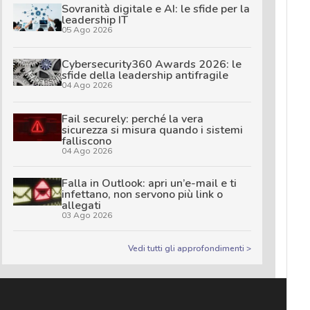
Sovranità digitale e AI: le sfide per la
leadership IT
05 Ago 2026
Cybersecurity360 Awards 2026: le
sfide della leadership antifragile
04 Ago 2026
Fail securely: perché la vera
sicurezza si misura quando i sistemi
falliscono
04 Ago 2026
Falla in Outlook: apri un’e-mail e ti
infettano, non servono più link o
allegati
03 Ago 2026
Vedi tutti gli approfondimenti >