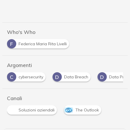
Who's Who
F
Federica Maria Rita Livelli
Argomenti
C
D
D
cybersecurity
Data Breach
Data Prote
Canali
Soluzioni aziendali
The Outlook