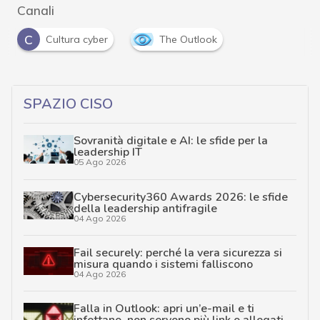
Canali
C
Cultura cyber
The Outlook
SPAZIO CISO
Sovranità digitale e AI: le sfide per la
leadership IT
05 Ago 2026
Cybersecurity360 Awards 2026: le sfide
della leadership antifragile
04 Ago 2026
Fail securely: perché la vera sicurezza si
misura quando i sistemi falliscono
04 Ago 2026
Falla in Outlook: apri un’e-mail e ti