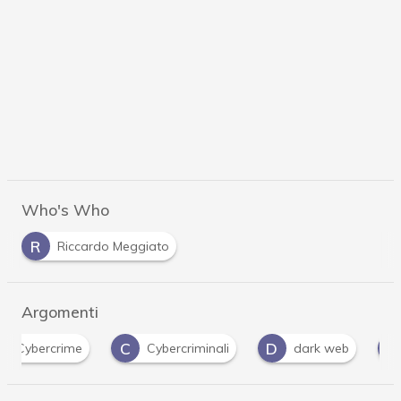
Who's Who
R
Riccardo Meggiato
Argomenti
C
D
D
Cybercriminali
dark web
Data Breach