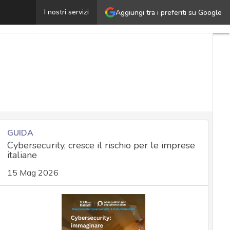
Qualche lezione di buona cyber security per il 2022
I nostri servizi
Aggiungi tra i preferiti su Google
Ultim
artico
Cyber
Nazi
Malw
e
attac
Norm
adeg
GUIDA
Cybersecurity, cresce il rischio per le imprese
Soluz
italiane
azien
Cultu
15 Mag 2026
cyber
News
attua
e ana
Cybe