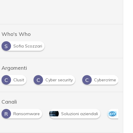
Who's Who
S
Sofia Scozzari
Argomenti
C
C
C
G
Clusit
Cyber security
Cybercrime
Canali
R
Ransomware
Soluzioni aziendali
The Ou