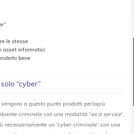
er”
e le stesse
o asset informatici
enderlo bene
 solo “cyber”
, vengono a questo punto prodotti perlopiù
ambiente criminale con una modalità “
as a service
“.
più necessariamente un “cyber criminale”, con una