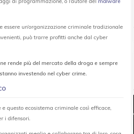
uaggi di programmazione, o l’autore del
malware
ce essere un’organizzazione criminale tradizionale
enienti, può trarre profitti anche dal cyber
mine rende più del mercato della droga e sempre
i stanno investendo nel cyber crime.
co
e e questo ecosistema criminale così efficace,
i difensori.
ti organizzati meglio e collaborano tra di loro, cosa