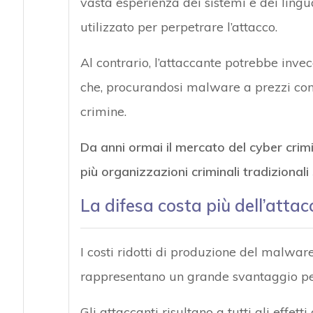
vasta esperienza dei sistemi e dei ling
utilizzato per perpetrare l’attacco.
Al contrario, l’attaccante potrebbe inve
che, procurandosi malware a prezzi conv
crimine.
Da anni ormai il mercato del cyber cri
più organizzazioni criminali tradizional
La difesa costa più dell’attac
I costi ridotti di produzione del malwar
rappresentano un grande svantaggio per 
Gli attaccanti risultano a tutti gli effet