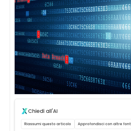
acy
Chiedi all'AI
Attacchi hacker
Riassumi questo articolo
Approfondisci con altre font