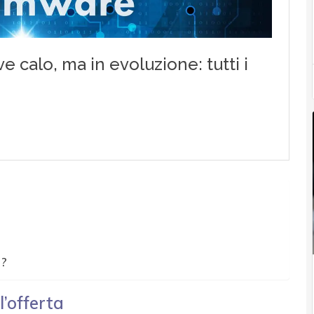
a?
’offerta