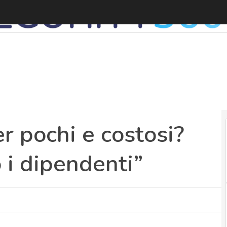
“
er pochi e costosi?
o i dipendenti”