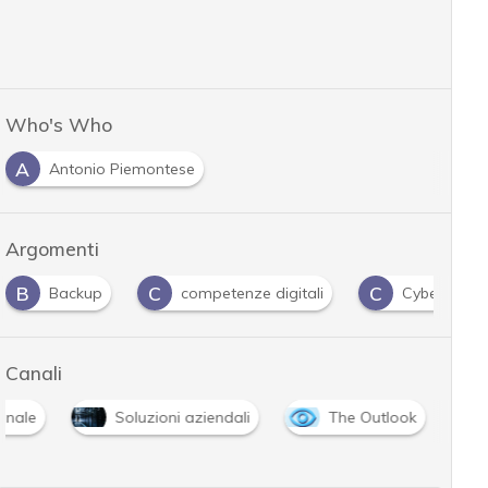
Who's Who
A
Antonio Piemontese
Argomenti
B
C
C
Backup
competenze digitali
Cyber securi
Canali
onale
Soluzioni aziendali
The Outlook