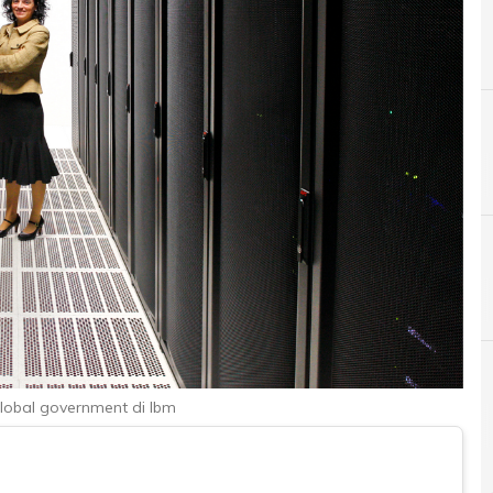
A
Applicazioni
 global government di Ibm
Cybersecurity nazi