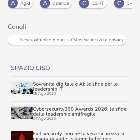
A
A
C
C
Agid
aziende
CSIRT
Cyber se
Canali
News, attualità e analisi Cyber sicurezza e privacy
SPAZIO CISO
Sovranità digitale e AI: le sfide per la
leadership IT
05 Ago 2026
Cybersecurity360 Awards 2026: le sfide
della leadership antifragile
04 Ago 2026
Fail securely: perché la vera sicurezza si
misura quando i sistemi falliscono