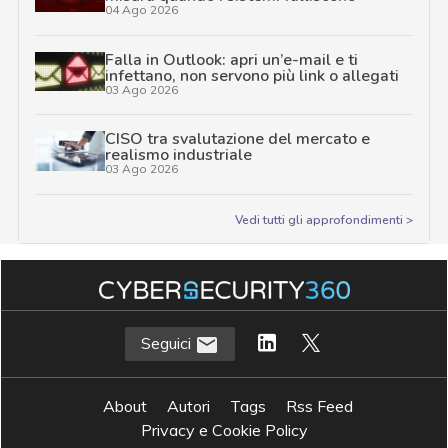
04 Ago 2026
Falla in Outlook: apri un’e-mail e ti
infettano, non servono più link o allegati
03 Ago 2026
CISO tra svalutazione del mercato e
realismo industriale
03 Ago 2026
Vedi tutti gli approfondimenti >
Seguici
About
Autori
Tags
Rss Feed
Privacy e Cookie Policy