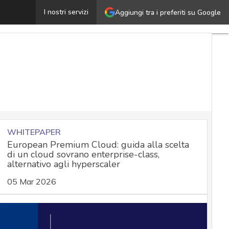
Data management, scopriamo come cambierà nel 2023
I nostri servizi
Aggiungi tra i preferiti su Google
U
a
C
N
e
a
WHITEPAPER
European Premium Cloud: guida alla scelta
S
di un cloud sovrano enterprise-class,
a
alternativo agli hyperscaler
C
c
05 Mar 2026
N
a
e
C