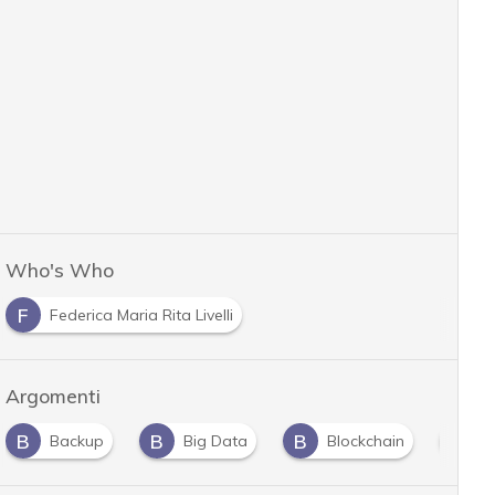
Who's Who
F
Federica Maria Rita Livelli
Argomenti
B
B
B
C
Backup
Big Data
Blockchain
C