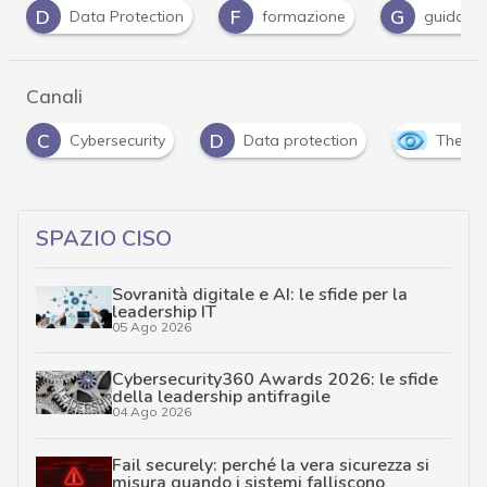
F
G
S
formazione
guida
sicurezza azienda
Canali
D
ybersecurity
Data protection
The Outlook
SPAZIO CISO
Sovranità digitale e AI: le sfide per la
leadership IT
05 Ago 2026
Cybersecurity360 Awards 2026: le sfide
della leadership antifragile
04 Ago 2026
Fail securely: perché la vera sicurezza si
misura quando i sistemi falliscono