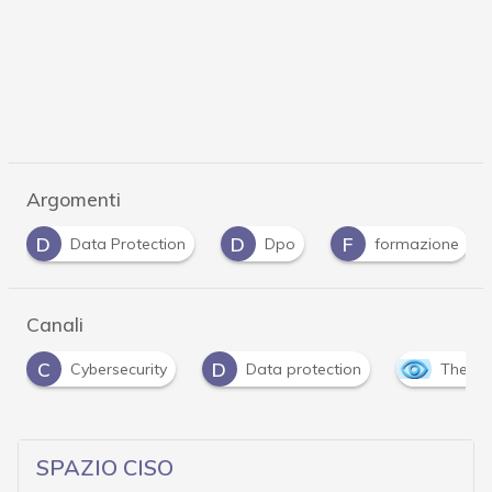
Argomenti
D
F
F
Dpo
formazione
formazione professi
…
Canali
D
ybersecurity
Data protection
The Outlook
…
SPAZIO CISO