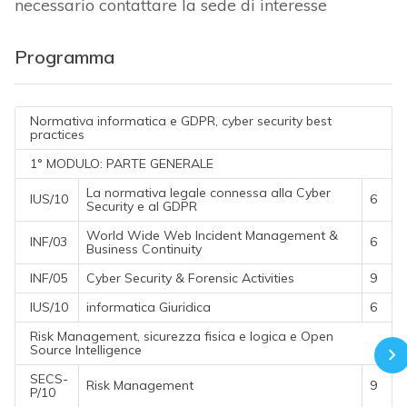
necessario contattare la sede di interesse
Programma
Normativa informatica e GDPR, cyber security best
practices
1° MODULO: PARTE GENERALE
La normativa legale connessa alla Cyber
IUS/10
6
Security e al GDPR
World Wide Web Incident Management &
INF/03
6
Business Continuity
INF/05
Cyber Security & Forensic Activities
9
IUS/10
informatica Giuridica
6
Risk Management, sicurezza fisica e logica e Open
Source Intelligence
SECS-
Risk Management
9
P/10