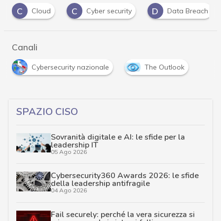
C
C
D
Cloud
Cyber security
Data Breach
Canali
Cybersecurity nazionale
The Outlook
SPAZIO CISO
Sovranità digitale e AI: le sfide per la
leadership IT
05 Ago 2026
Cybersecurity360 Awards 2026: le sfide
della leadership antifragile
04 Ago 2026
Fail securely: perché la vera sicurezza si