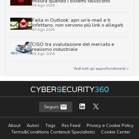
misura quando i sistemi falliscono
04 Ago 2026
Falla in Outlook: apri un’e-mail e ti
infettano, non servono più link o allegati
03 Ago 2026
CISO tra svalutazione del mercato e
realismo industriale
03 Ago 2026
Vedi tutti gli approfondimenti >
Seguici
About
Autori
Tags
Rss Feed
Privacy e Cookie Policy
Terms&Conditions Contenuti Specialistici
Cookie Center