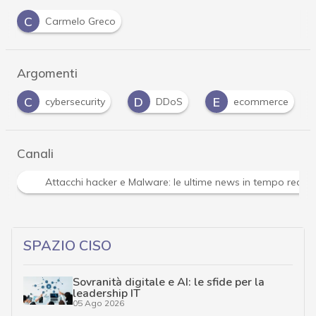
C
Carmelo Greco
Argomenti
C
D
E
cybersecurity
DDoS
ecommerce
Canali
Attacchi hacker e Malware: le ultime news in tempo reale 
SPAZIO CISO
Sovranità digitale e AI: le sfide per la
leadership IT
05 Ago 2026