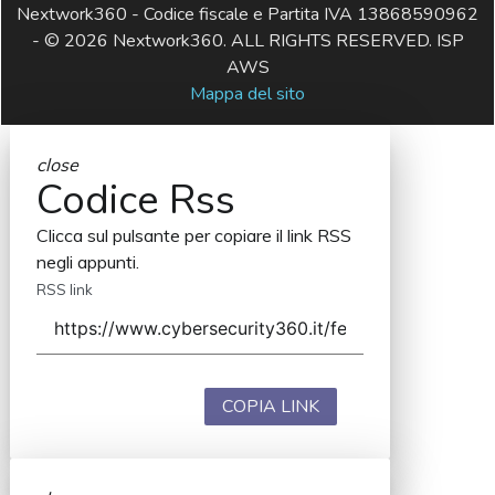
Nextwork360 - Codice fiscale e Partita IVA 13868590962
- © 2026 Nextwork360. ALL RIGHTS RESERVED. ISP
AWS
Mappa del sito
close
Codice Rss
Clicca sul pulsante per copiare il link RSS
negli appunti.
RSS link
COPIA LINK