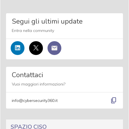
Segui gli ultimi update
Entra nella community
Contattaci
Vuoi maggiori informazioni?
content_copy
info@cybersecurity360.it
SPAZIO CISO