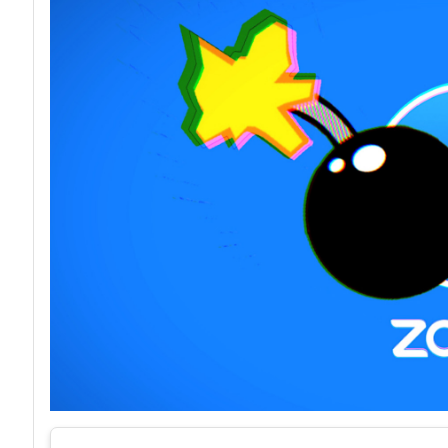
acy
Attacchi hacke