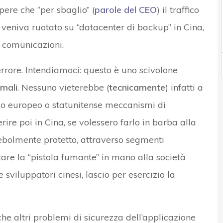
ere che “per sbaglio” (
parole del CEO
) il traffico
veniva ruotato su “datacenter di backup” in Cina,
e comunicazioni.
errore. Intendiamoci: questo è uno scivolone
rmali
. Nessuno vieterebbe (
tecnicamente
) infatti a
lo europeo o statunitense meccanismi di
ire poi in Cina, se volessero farlo in barba alla
 debolmente protetto, attraverso segmenti
tare la “pistola fumante” in mano alla società
viluppatori cinesi, lascio per esercizio la
e altri problemi di sicurezza dell’applicazione