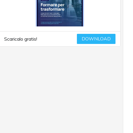
DOWNLOAD
Scaricalo gratis!