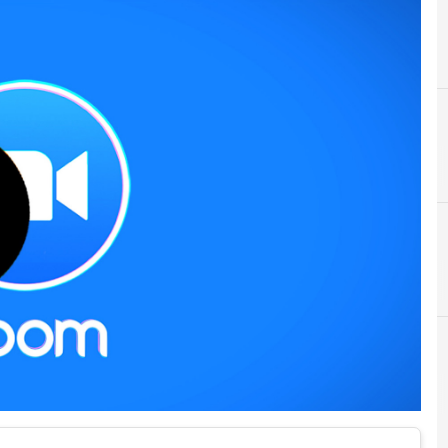
A
Advanced Persistent Threat
r e Malware: le ultime news in tempo reale e gli approfondimenti