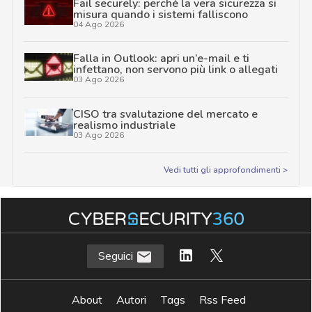
Fail securely: perché la vera sicurezza si
misura quando i sistemi falliscono
04 Ago 2026
Falla in Outlook: apri un’e-mail e ti
infettano, non servono più link o allegati
03 Ago 2026
CISO tra svalutazione del mercato e
realismo industriale
03 Ago 2026
Vedi tutti gli approfondimenti >
Seguici
About
Autori
Tags
Rss Feed