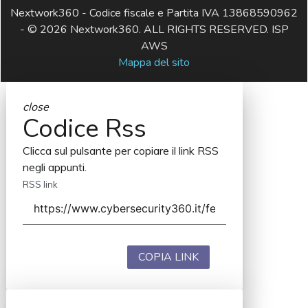
Nextwork360 - Codice fiscale e Partita IVA 13868590962
- © 2026 Nextwork360. ALL RIGHTS RESERVED. ISP
AWS
Mappa del sito
close
Codice Rss
Clicca sul pulsante per copiare il link RSS
negli appunti.
RSS link
COPIA LINK