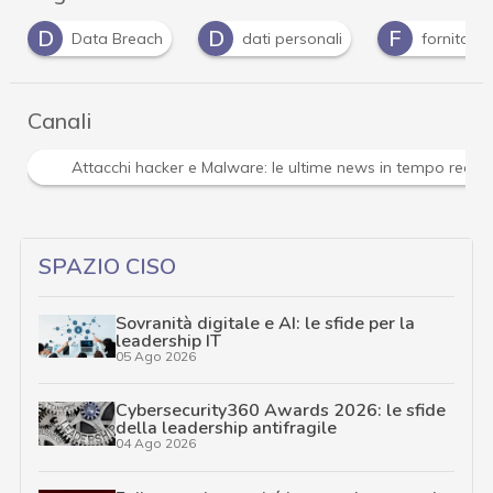
D
D
F
Data Breach
dati personali
fornitori
Canali
Attacchi hacker e Malware: le ultime news in tempo reale 
SPAZIO CISO
Sovranità digitale e AI: le sfide per la
leadership IT
05 Ago 2026
Cybersecurity360 Awards 2026: le sfide
della leadership antifragile
04 Ago 2026