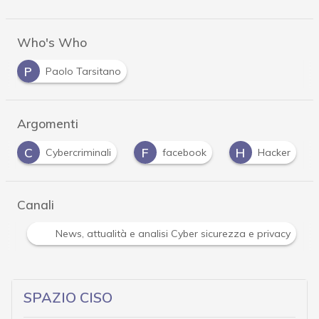
Who's Who
P
Paolo Tarsitano
Argomenti
F
H
I
facebook
Hacker
infrastrutture
Canali
Attacchi hacker e Malware: le ultime news in tempo reale 
SPAZIO CISO