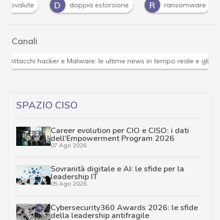
D
R
ptovalute
doppia estorsione
ransomware
Canali
Attacchi hacker e Malware: le ultime news in tempo reale 
SPAZIO CISO
Career evolution per CIO e CISO: i dati
dell’Empowerment Program 2026
07 Ago 2026
Sovranità digitale e AI: le sfide per la
leadership IT
05 Ago 2026
Cybersecurity360 Awards 2026: le sfide
della leadership antifragile