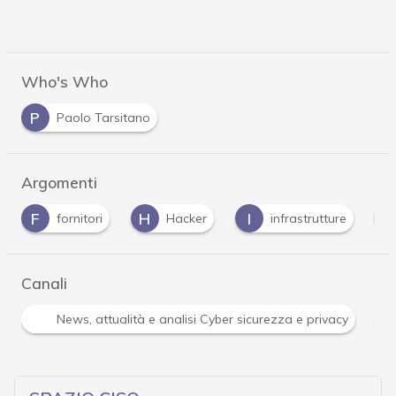
Who's Who
P
Paolo Tarsitano
Argomenti
H
I
R
Hacker
infrastrutture
ransomware
Canali
R
ità e analisi Cyber sicurezza e privacy
Ransomware