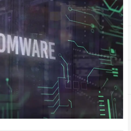
A
ACN
 e Malware: le ultime news in tempo reale e gli approfondimenti