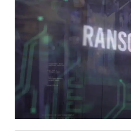
acy
Attacchi hacker