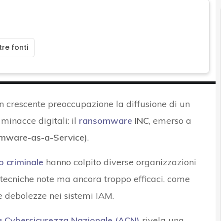
re fonti
on crescente preoccupazione la diffusione di un
inacce digitali: il
ransomware
INC
, emerso a
mware-as-a-Service)
.
 criminale
hanno colpito diverse organizzazioni
u tecniche note ma ancora troppo efficaci, come
e debolezze nei sistemi IAM.
 la Cybersicurezza Nazionale (ACN)
rivela una