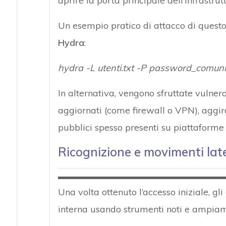
aprire la porta principale dell’infrastrut
Un esempio pratico di attacco di quest
Hydra
:
hydra -L utenti.txt -P password_comuni.t
In alternativa, vengono sfruttate vulner
aggiornati (come firewall o VPN), aggira
pubblici spesso presenti su piattaform
Ricognizione e movimenti later
Una volta ottenuto l’accesso iniziale, gl
interna usando strumenti noti e ampiame