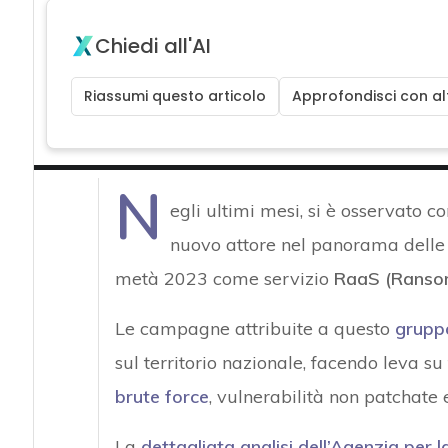
Chiedi all'AI
Riassumi questo articolo
Approfondisci con alt
N
egli ultimi mesi, si è osservato c
nuovo attore nel panorama delle m
metà 2023 come servizio
RaaS (Ranso
Le campagne attribuite a questo
gruppo
sul territorio nazionale, facendo leva s
brute force
, vulnerabilità non patchate 
La
dettagliata analisi dell’Agenzia per