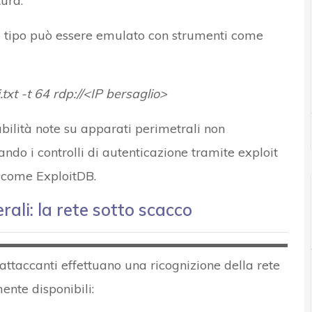
tura.
o tipo può essere emulato con strumenti come
xt -t 64 rdp://<IP bersaglio>
abilità note su apparati perimetrali non
ndo i controlli di autenticazione tramite exploit
e come ExploitDB.
ali: la rete sotto scacco
i attaccanti effettuano una ricognizione della rete
nte disponibili: