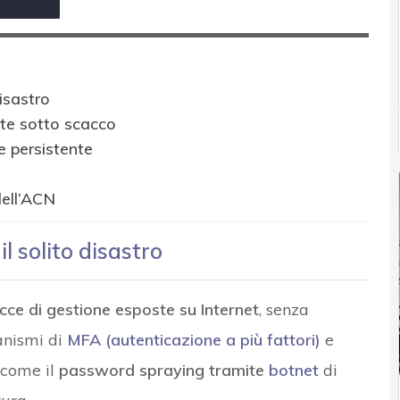
disastro
ete sotto scacco
e persistente
dell’ACN
 il solito disastro
cce di gestione esposte su Internet
, senza
anismi di
MFA (autenticazione a più fattori)
e
 come il
password spraying tramite
botnet
di