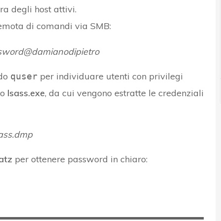
 degli host attivi.
remota di comandi via SMB:
ssword@damianodipietro
ndo
per individuare utenti con privilegi
quser
so
lsass.exe
, da cui vengono estratte le credenziali
sass.dmp
atz
per ottenere password in chiaro: