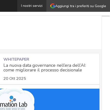
Il dato al centro della cyber security: ecco perché è fo
I nostri servizi
Aggiungi tra i preferiti su Google
WHITEPAPER
La nuova data governance nell’era dell’AI:
come migliorare il processo decisionale
20 Ott 2025