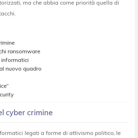
torizzati, ma che abbia come priorità quella di
tacchi.
crimine
acchi ransomware
 informatici
e al nuovo quadro
ice”
curity
del cyber crimine
formatici legati a forme di attivismo politico, le