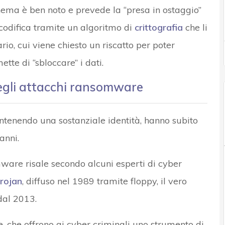
chema è ben noto e prevede la “presa in ostaggio”
 codifica tramite un algoritmo di
crittografia
che li
rio, cui viene chiesto un riscatto per poter
tte di “sbloccare” i dati.
degli attacchi ransomware
antenendo una sostanziale identità, hanno subito
anni.
ware risale secondo alcuni esperti di cyber
trojan
, diffuso nel 1989 tramite floppy, il vero
dal 2013.
e, che offrono ai cyber criminali uno strumento di