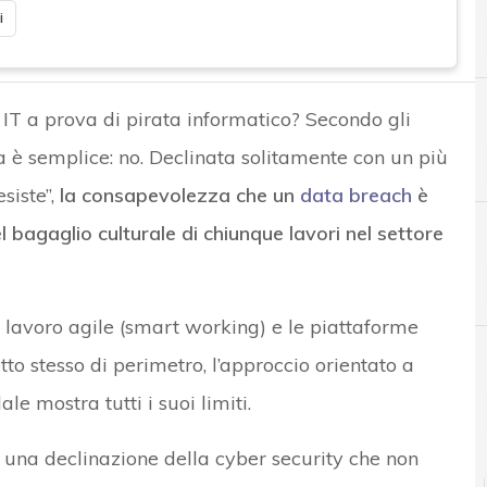
i
IT a prova di pirata informatico? Secondo gli
ta è semplice: no. Declinata solitamente con un più
siste”,
la consapevolezza che un
data breach
è
bagaglio culturale di chiunque lavori nel settore
B
Backup
di lavoro agile (smart working) e le piattaforme
tto stesso di perimetro, l’approccio orientato a
le mostra tutti i suoi limiti.
Attacchi hacker e Malware: le ultime news in
o una declinazione della cyber security che non