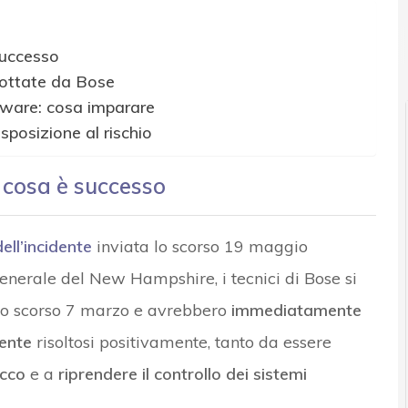
 e Malware: le ultime news in tempo reale e gli approfondimenti
successo
dottate da Bose
mware: cosa imparare
posizione al rischio
cosa è successo
dell’incidente
inviata lo scorso 19 maggio
 generale del New Hampshire, i tecnici di Bose si
 lo scorso 7 marzo e avrebbero
immediatamente
dente
risoltosi positivamente, tanto da essere
acco
e a
riprendere il controllo dei sistemi