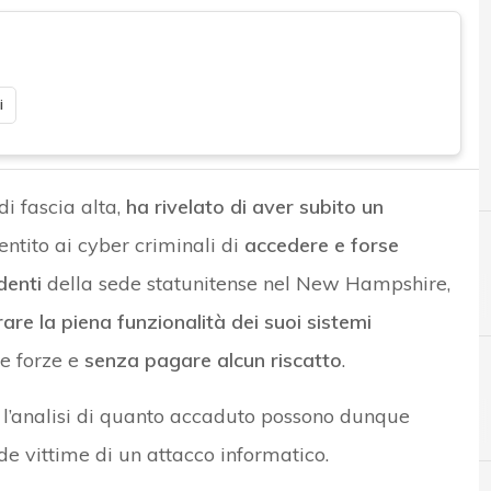
i
di fascia alta,
ha rivelato di aver subito un
ntito ai cyber criminali di
accedere e forse
denti
della sede statunitense nel New Hampshire,
are la piena funzionalità dei suoi sistemi
ie forze e
senza pagare alcun riscatto
.
e l’analisi di quanto accaduto possono dunque
A
antivirus
nde vittime di un attacco informatico.