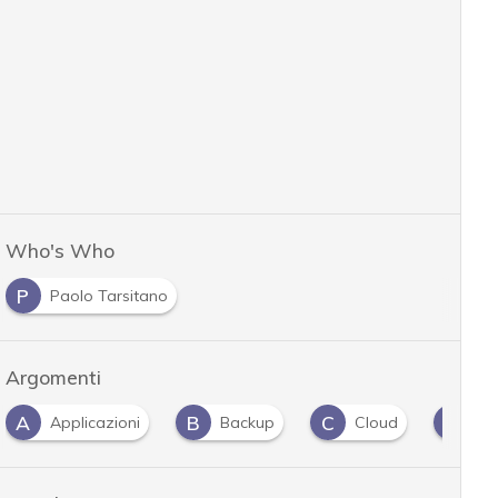
Who's Who
P
Paolo Tarsitano
Argomenti
A
B
C
C
Applicazioni
Backup
Cloud
Clu