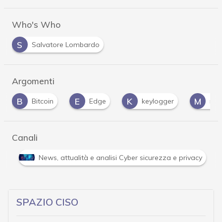
Who's Who
S
Salvatore Lombardo
Argomenti
E
K
M
M
Edge
keylogger
malspam
Canali
Attacchi hacker e Malware: le ultime news in tempo reale 
SPAZIO CISO