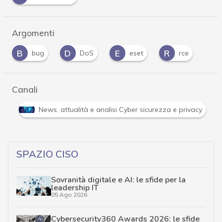
Argomenti
B
D
E
R
bug
DoS
eset
rce
Canali
Attacchi hacker e Malware: le ultime news in tempo reale e gli 
SPAZIO CISO
Sovranità digitale e AI: le sfide per la
leadership IT
05 Ago 2026
Cybersecurity360 Awards 2026: le sfide