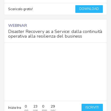
DOWNLOAD
Scaricalo gratis!
WEBINAR
Disaster Recovery as a Service: dalla continuità
operativa alla resilienza del business
0
23
0
29
ISCRIVITI
Inizia tra