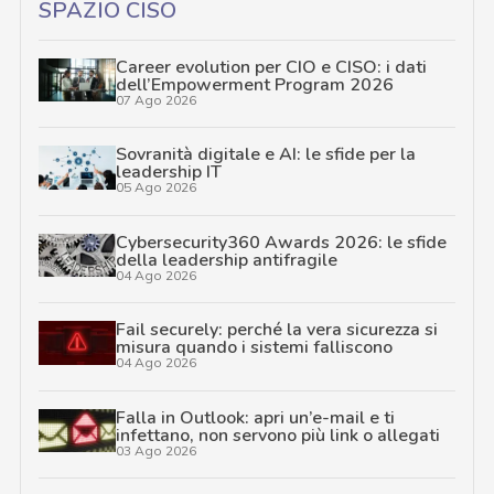
SPAZIO CISO
Career evolution per CIO e CISO: i dati
dell’Empowerment Program 2026
07 Ago 2026
Sovranità digitale e AI: le sfide per la
leadership IT
05 Ago 2026
Cybersecurity360 Awards 2026: le sfide
della leadership antifragile
04 Ago 2026
Fail securely: perché la vera sicurezza si
misura quando i sistemi falliscono
04 Ago 2026
Falla in Outlook: apri un’e-mail e ti
infettano, non servono più link o allegati
03 Ago 2026