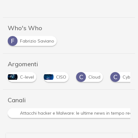
Who's Who
F
Fabrizio Saviano
Argomenti
C
C
C-level
CISO
Cloud
Cyberc
Canali
Attacchi hacker e Malware: le ultime news in tempo reale 