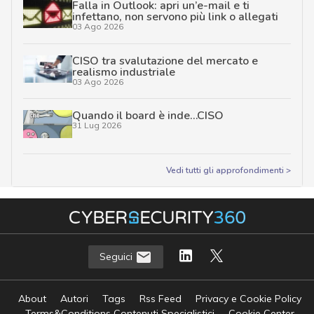
Falla in Outlook: apri un’e-mail e ti
infettano, non servono più link o allegati
03 Ago 2026
CISO tra svalutazione del mercato e
realismo industriale
03 Ago 2026
Quando il board è inde…CISO
31 Lug 2026
Vedi tutti gli approfondimenti >
Seguici
About
Autori
Tags
Rss Feed
Privacy e Cookie Policy
Terms&Conditions Contenuti Specialistici
Cookie Center