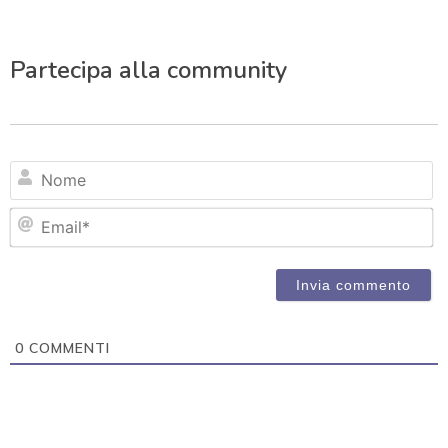
Partecipa alla community
N
Em
0
COMMENTI