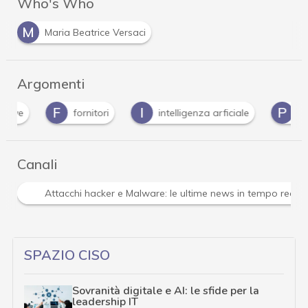
Who's Who
M
Maria Beatrice Versaci
Argomenti
F
I
P
fornitori
intelligenza arficiale
phishin
Canali
Attacchi hacker e Malware: le ultime news in tempo reale 
SPAZIO CISO
Sovranità digitale e AI: le sfide per la
leadership IT