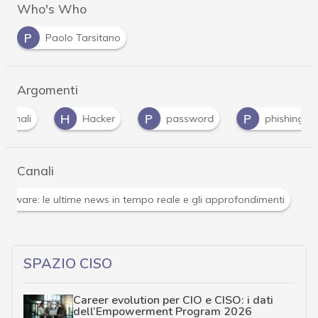
Who's Who
P
Paolo Tarsitano
Argomenti
H
P
P
P
Hacker
password
phishing
Canali
Attacchi hacker e Malware: le ultime news in tempo reale 
SPAZIO CISO
Career evolution per CIO e CISO: i dati
dell’Empowerment Program 2026