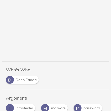
Who's Who
D
Dario Fadda
Argomenti
M
P
P
er
malware
password
phishing