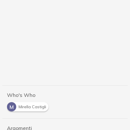
Who's Who
M
Mirella Castigli
Argomenti