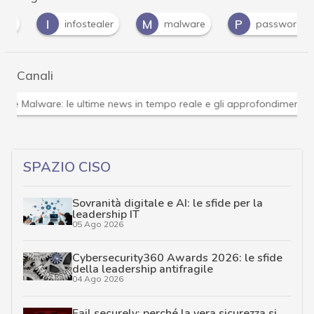
I
M
P
infostealer
malware
password
Canali
Attacchi hacker e Malware: le ultime news in tempo reale 
SPAZIO CISO
Sovranità digitale e AI: le sfide per la
leadership IT
05 Ago 2026
Cybersecurity360 Awards 2026: le sfide
della leadership antifragile
04 Ago 2026
Fail securely: perché la vera sicurezza si