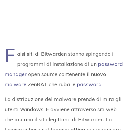
F
alsi siti
di
Bitwarden
stanno spingendo i
programmi di installazione di un
password
manager
open source contenente il
nuovo
malware
ZenRAT
che
ruba le
password
.
La distribuzione del malware prende di mira gli
utenti
Windows
. E avviene attraverso siti web
che imitano il sito legittimo di Bitwarden. La
tecnica si basa sul
typosquatting
per ingannare