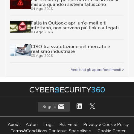
misura quando i sistemi falliscono
04 Ago 2026
Falla in Outlook: apri un’e-mail e ti
infettano, non servono più link o allegati
03 Ago 2026
CISO tra svalutazione del mercato e
realismo industriale
03 Ago 2026
Vedi tutti gli approfondimenti >
Seguici
About
Autori
Tags
Rss Feed
Privacy e Cookie Policy
Terms&Conditions Contenuti Specialistici
Cookie Center