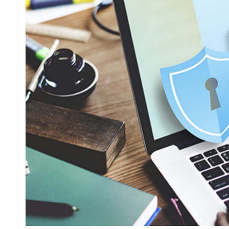
acy
Attacch