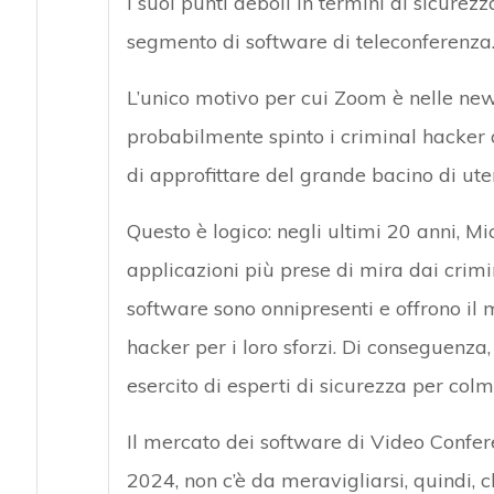
i suoi punti deboli in termini di sicurezz
segmento di software di teleconferenza
L’unico motivo per cui Zoom è nelle new
probabilmente spinto i criminal hacker 
di approfittare del grande bacino di uten
Questo è logico: negli ultimi 20 anni, M
applicazioni più prese di mira dai crimin
software sono onnipresenti e offrono il 
hacker per i loro sforzi. Di conseguenza
esercito di esperti di sicurezza per colm
Il mercato dei software di Video Confere
2024, non c’è da meravigliarsi, quindi, c