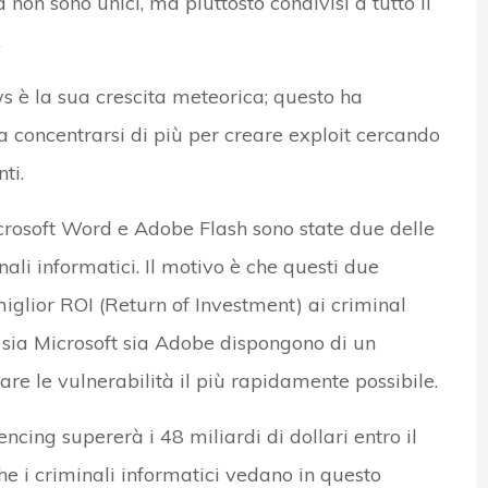
a non sono unici, ma piuttosto condivisi a tutto il
.
s è la sua crescita meteorica; questo ha
a concentrarsi di più per creare exploit cercando
ti.
icrosoft Word e Adobe Flash sono state due delle
ali informatici. Il motivo è che questi due
miglior ROI (Return of Investment) ai criminal
, sia Microsoft sia Adobe dispongono di un
are le vulnerabilità il più rapidamente possibile.
ncing supererà i 48 miliardi di dollari entro il
he i criminali informatici vedano in questo