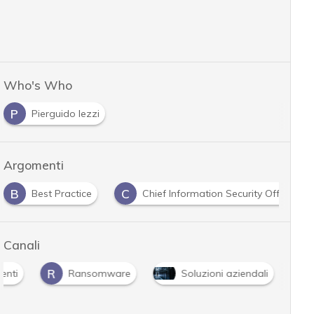
Who's Who
P
Pierguido Iezzi
Argomenti
B
C
Best Practice
Chief Information Security Officer
Canali
R
enti
Ransomware
Soluzioni aziendali