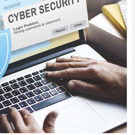
A
Applicazioni
i hacker e Malware: le ultime news in tempo reale e gli approfondim