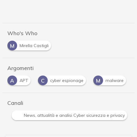
Who's Who
M
Mirella Castigli
Argomenti
C
M
P
cyber espionage
malware
phishing
Canali
Attacchi hacker e Malware: le ultime news in tempo reale 