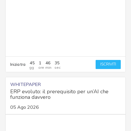
45
1
46
34
ISCRIVITI
Inizia tra
WHITEPAPER
ERP evoluto: il prerequisito per un’AI che
funziona davvero
05 Ago 2026