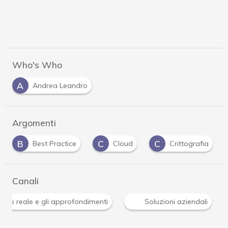
Who's Who
A
Andrea Leandro
Argomenti
C
C
G
M
Cloud
Crittografia
Gdpr
ma
Canali
Attacchi hacker e Malware: le ultime news in tempo reale 