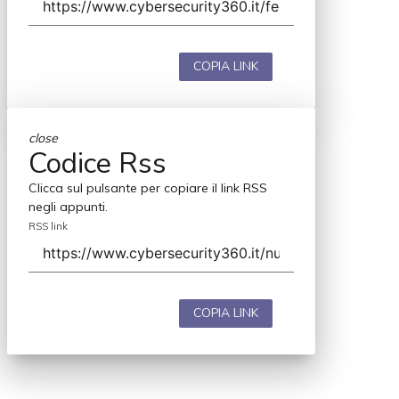
COPIA LINK
close
Codice Rss
Clicca sul pulsante per copiare il link RSS
negli appunti.
RSS link
COPIA LINK