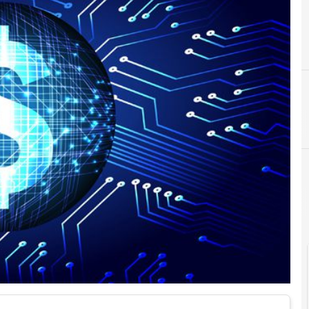
C
D
Cloud
Attacchi hacker e Malware: le ultime news in tempo reale e gli a