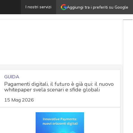
Capital One, banche mondiali sotto attacco cyber: come r
I nostri servizi
Aggiungi tra i preferiti su Google
GUIDA
Pagamenti digitali, il futuro è già qui: il nuovo
whitepaper svela scenari e sfide globali
15 Mag 2026